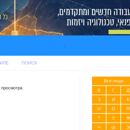
.
АИЛЕ
ПОИСК
Все люди
 просмотра
В
Г
Д
З
И
К
Н
О
П
Т
У
Ф
Ч
Ш
Э