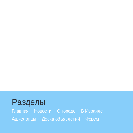
Разделы
Главная
Новости
О городе
В Израиле
Ашкелонцы
Доска объявлений
Форум