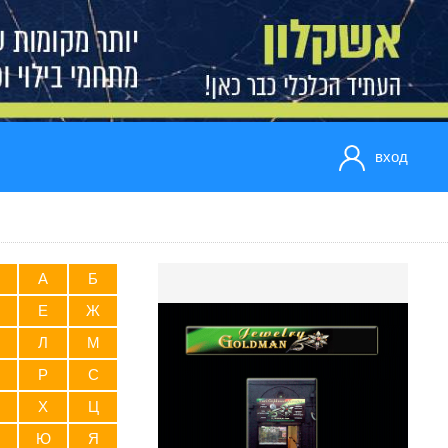
вход
А
Б
Е
Ж
Л
М
Р
С
Х
Ц
Ю
Я