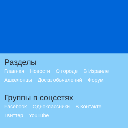
Разделы
Главная
Новости
О городе
В Израиле
Ашкелонцы
Доска объявлений
Форум
Группы в соцсетях
Facebook
Одноклассники
В Контакте
Твиттер
YouTube