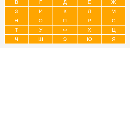
В
Г
Д
Е
Ж
З
И
К
Л
М
Н
О
П
Р
С
Т
У
Ф
Х
Ц
Ч
Ш
Э
Ю
Я