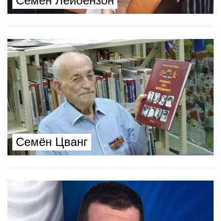
Семен Лейбензон
Семён Цванг