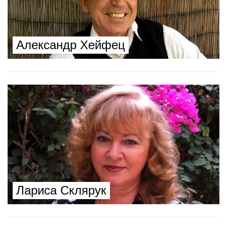
Александр Хейфец
Лариса Склярук