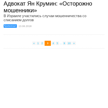
Адвокат Ян Крумин: «Осторожно
мошенники»
В Израиле участились случаи мошенничества со
списанием долгов
Криминал
13.06.2018
«
1
2
3
4
5
...
9
10
»