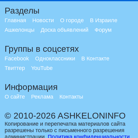
Разделы
Главная
Новости
О городе
В Израиле
Ашкелонцы
Доска объявлений
Форум
Группы в соцсетях
Facebook
Одноклассники
В Контакте
Твиттер
YouTube
Информация
О сайте
Реклама
Контакты
© 2010-2026 ASHKELONINFO
Копирование и перепечатка материалов сайта
разрешены только с письменного разрешения
администрации.
Политика конфиденциальности