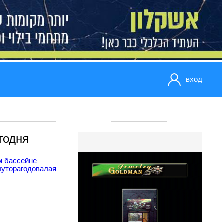
вход
годня
м бассейне
луторагодовалая