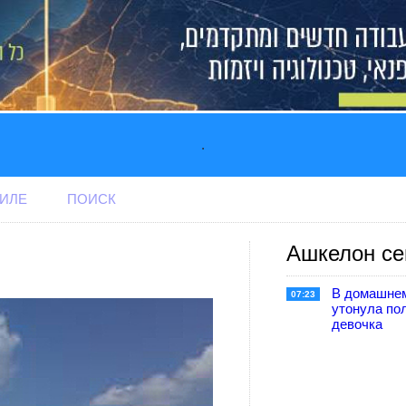
.
АИЛЕ
ПОИСК
Ашкелон се
В домашне
07:23
утонула по
девочка