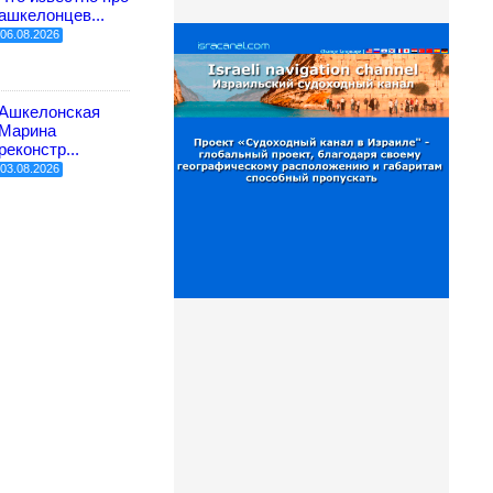
ашкелонцев...
06.08.2026
Ашкелонская
Марина
реконстр...
03.08.2026