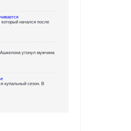
нчивается
 который начался после
» Ашкелона утонул мужчина
ье
ся купальный сезон. В