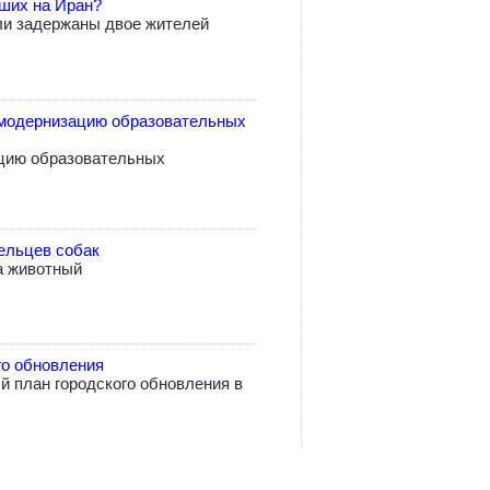
вших на Иран?
ли задержаны двое жителей
модернизацию образовательных
цию образовательных
ельцев собак
а животный
го обновления
 план городского обновления в