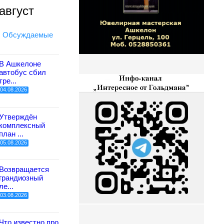
август
Обсуждаемые
В Ашкелоне
автобус сбил
тре...
04.08.2026
Утверждён
комплексный
план ...
05.08.2026
Возвращается
грандиозный
ле...
03.08.2026
Что известно про