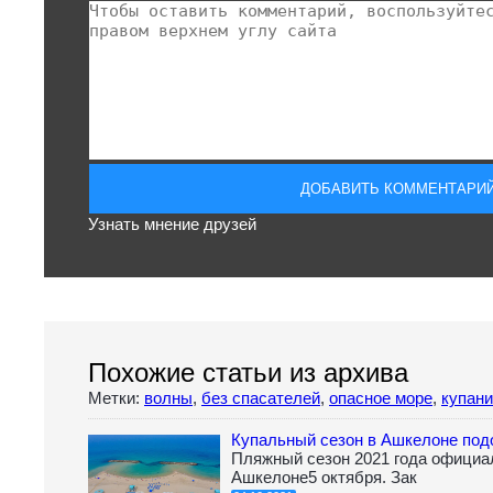
Узнать мнение друзей
Похожие статьи из архива
Метки:
волны
,
без спасателей
,
опасное море
,
купан
Купальный сезон в Ашкелоне под
Пляжный сезон 2021 года официа
Ашкелоне5 октября. Зак