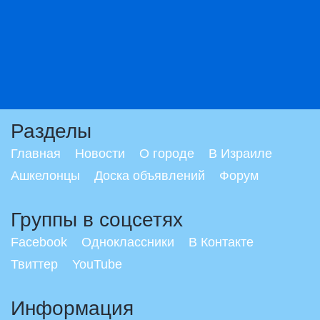
Разделы
Главная
Новости
О городе
В Израиле
Ашкелонцы
Доска объявлений
Форум
Группы в соцсетях
Facebook
Одноклассники
В Контакте
Твиттер
YouTube
Информация