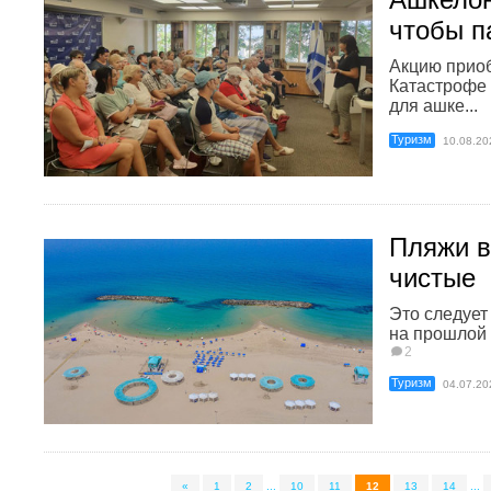
чтобы п
Акцию приоб
Катастрофе 
для ашке...
Туризм
10.08.20
Пляжи в
чистые
Это следует
на прошлой 
2
Туризм
04.07.20
«
1
2
...
10
11
12
13
14
...