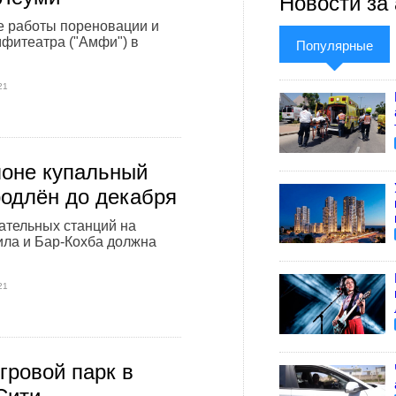
Новости за 
 работы пореновации и
фитеатра ("Амфи") в
Популярные
21
оне купальный
родлён до декабря
ательных станций на
ла и Бар-Кохба должна
21
гровой парк в