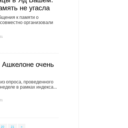
амять не угасла
щения к памяти о
совместно организовали
21
 Ашкелоне очень
 из опроса, проведенного
неделе в рамках индекса...
21
20
21
»