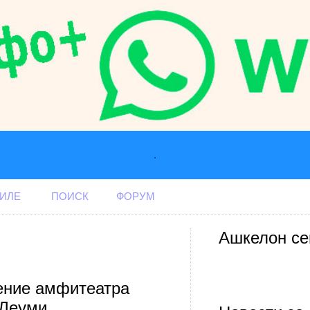
.
АИЛЕ
ПОИСК
ФОРУМ
Ашкелон се
ение амфитеатра
 Леуми