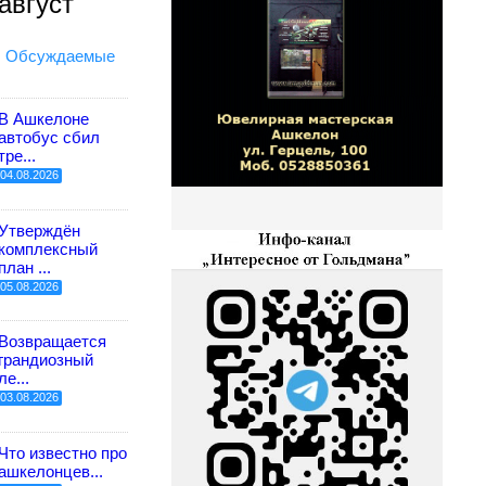
август
Обсуждаемые
В Ашкелоне
автобус сбил
тре...
04.08.2026
Утверждён
комплексный
план ...
05.08.2026
Возвращается
грандиозный
ле...
03.08.2026
Что известно про
ашкелонцев...