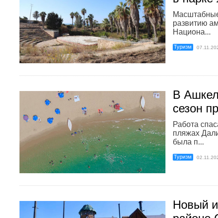
Масштабные
развитию ам
Национа...
Туризм
07.11.20
В Ашкел
сезон п
Работа спас
пляжах Дали
была п...
Туризм
02.11.20
Новый и