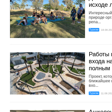
исходе 
Интересный 
природе орг
репа...
Туризм
18.08.20
Работы 
входа н
полным
Проект, кот
ближайшее 
вхо...
Туризм
11.08.20
Ашкелон