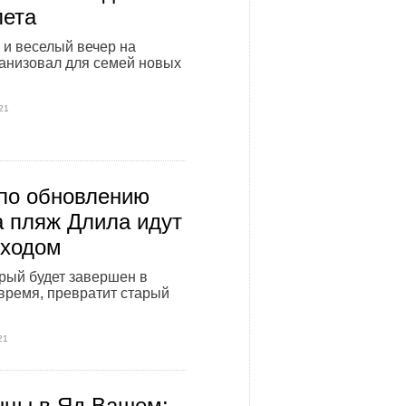
лета
и веселый вечер на
анизовал для семей новых
21
по обновлению
а пляж Длила идут
 ходом
орый будет завершен в
время, превратит старый
21
цы в Яд Вашем: