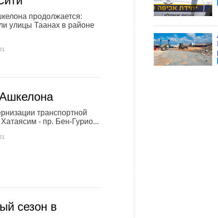
Сити
келона продолжается:
ли улицы Таанах в районе
21
 Ашкелона
ернизации транспортной
 Хатаясим - пр. Бен-Гурио...
21
ый сезон в