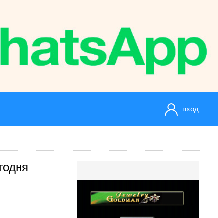
вход
годня