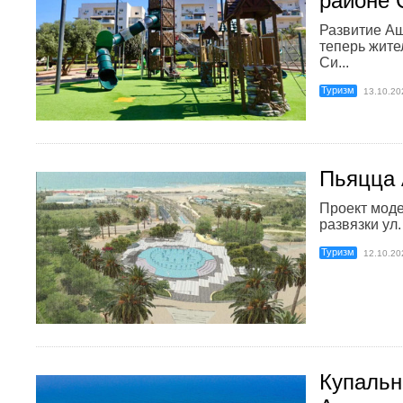
районе 
Развитие Аш
теперь жите
Си...
Туризм
13.10.20
Пьяцца
Проект мод
развязки ул.
Туризм
12.10.20
Купальн