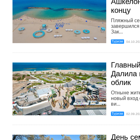
Ашкелон
концу
Пляжный се
завершился 
Зак...
Туризм
04.10.20
Главный
Далила 
облик
Отныне жите
новый вход
ви...
Туризм
02.09.20
День се