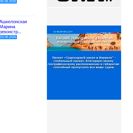
06.08.2026
Ашкелонская
Марина
реконстр...
03.08.2026