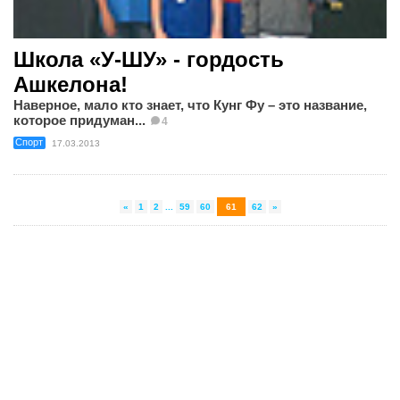
Школа «У-ШУ» - гордость
Ашкелона!
Наверное, мало кто знает, что Кунг Фу – это название,
которое придуман...
4
Спорт
17.03.2013
«
1
2
...
59
60
61
62
»