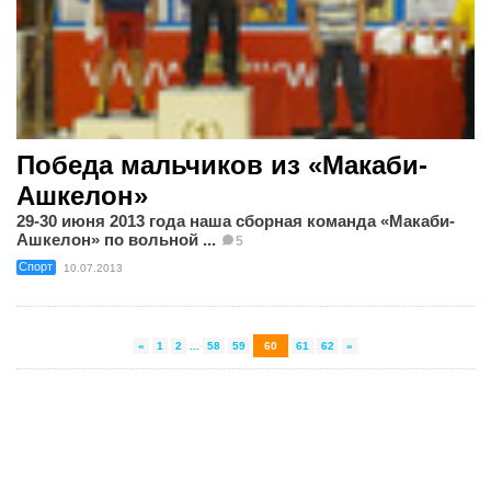
Победа мальчиков из «Макаби-
Ашкелон»
29-30 июня 2013 года наша сборная команда «Макаби-
Ашкелон» по вольной ...
5
Спорт
10.07.2013
«
1
2
...
58
59
60
61
62
»