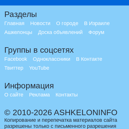
Разделы
Главная
Новости
О городе
В Израиле
Ашкелонцы
Доска объявлений
Форум
Группы в соцсетях
Facebook
Одноклассники
В Контакте
Твиттер
YouTube
Информация
О сайте
Реклама
Контакты
© 2010-2026 ASHKELONINFO
Копирование и перепечатка материалов сайта
разрешены только с письменного разрешения