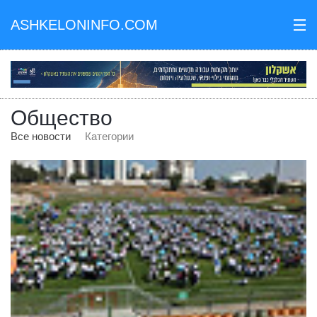
ASHKELONINFO.COM
III
Общество
Все новости
Категории