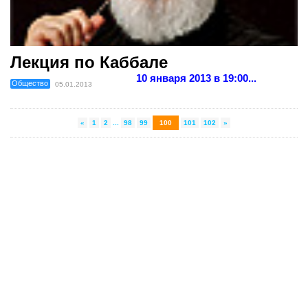
Лекция по Каббале
10 января 2013 в 19:00...
Общество
05.01.2013
«
1
2
...
98
99
100
101
102
»