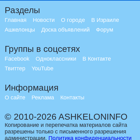
Разделы
Главная
Новости
О городе
В Израиле
Ашкелонцы
Доска объявлений
Форум
Группы в соцсетях
Facebook
Одноклассники
В Контакте
Твиттер
YouTube
Информация
О сайте
Реклама
Контакты
© 2010-2026 ASHKELONINFO
Копирование и перепечатка материалов сайта
разрешены только с письменного разрешения
администрации.
Политика конфиденциальности