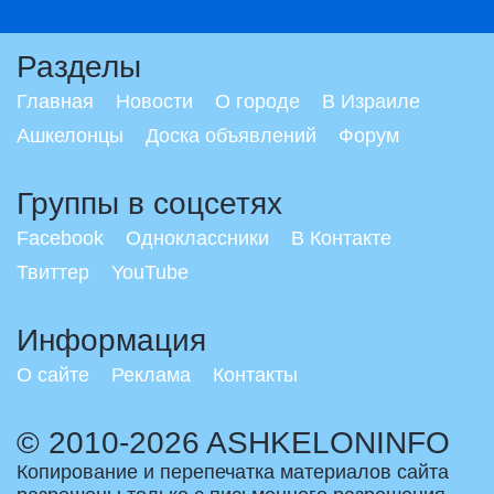
Разделы
Главная
Новости
О городе
В Израиле
Ашкелонцы
Доска объявлений
Форум
Группы в соцсетях
Facebook
Одноклассники
В Контакте
Твиттер
YouTube
Информация
О сайте
Реклама
Контакты
© 2010-2026 ASHKELONINFO
Копирование и перепечатка материалов сайта