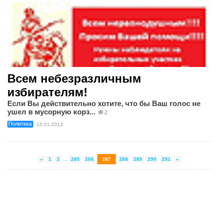
Всем небезразличным
избирателям!
Если Вы действительно хотите, что бы Ваш голос не
ушел в мусорную корз...
2
Политика
15.01.2013
«
1
2
...
285
286
287
288
289
290
291
»