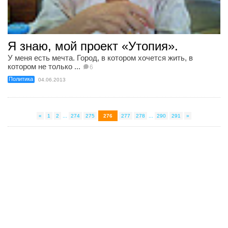
Я знаю, мой проект «Утопия».
У меня есть мечта. Город, в котором хочется жить, в
котором не только ...
6
Политика
04.06.2013
«
1
2
...
274
275
276
277
278
...
290
291
»