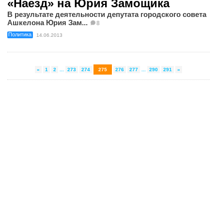
«Наезд» на Юрия Замощика
В результате деятельности депутата городского совета
Ашкелона Юрия Зам...
8
Политика
14.06.2013
«
1
2
...
273
274
275
276
277
...
290
291
»