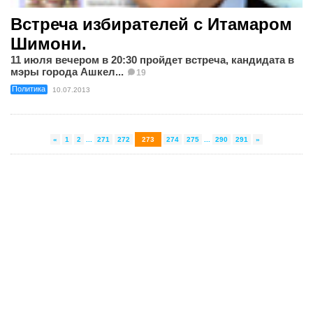
Встреча избирателей с Итамаром
Шимони.
11 июля вечером в 20:30 пройдет встреча, кандидата в
мэры города Ашкел...
19
Политика
10.07.2013
«
1
2
...
271
272
273
274
275
...
290
291
»