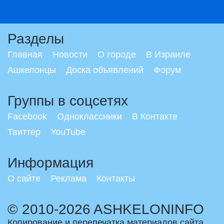
Разделы
Главная
Новости
О городе
В Израиле
Ашкелонцы
Доска объявлений
Форум
Группы в соцсетях
Facebook
Одноклассники
В Контакте
Твиттер
YouTube
Информация
О сайте
Реклама
Контакты
© 2010-2026 ASHKELONINFO
Копирование и перепечатка материалов сайта