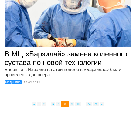
В МЦ «Барзилай» замена коленного
сустава по новой технологии
Впервые в Израиле на этой неделе в «Барзилае» были
проведены две опера...
Медицина
19.02.2023
«
1
2
...
6
7
8
9
10
...
74
75
»