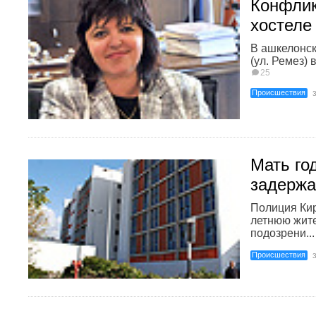
Конфлик
хостеле
В ашкелонск
(ул. Ремез) 
25
Происшествия
Мать го
задержа
Полиция Кир
летнюю жите
подозрени...
Происшествия