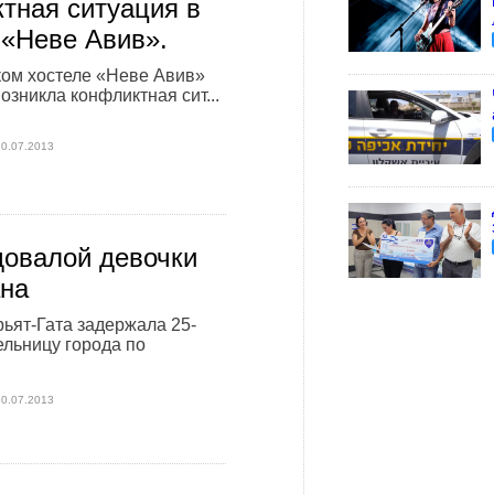
тная ситуация в
 «Неве Авив».
ом хостеле «Неве Авив»
возникла конфликтная сит...
30.07.2013
довалой девочки
на
ьят-Гата задержала 25-
льницу города по
30.07.2013