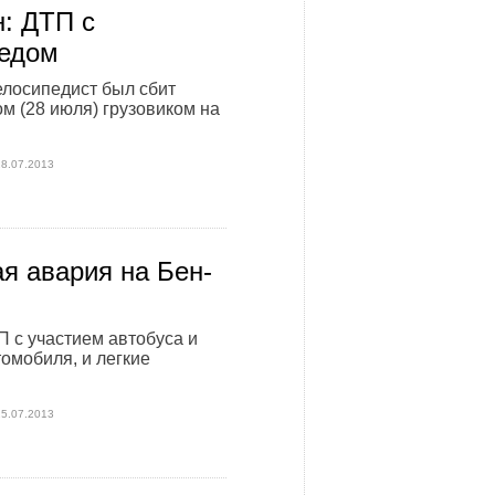
: ДТП с
едом
елосипедист был сбит
ом (28 июля) грузовиком на
28.07.2013
я авария на Бен-
 с участием автобуса и
томобиля, и легкие
25.07.2013