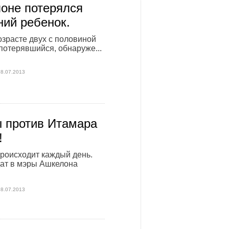
оне потерялся
ний ребенок.
озрасте двух с половиной
 потерявшийся, обнаруже...
28.07.2013
 против Итамара
!
 происходит каждый день.
ат в мэры Ашкелона
28.07.2013