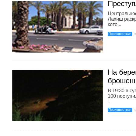
Преступ
Центральное
Лахиш раскр
кото...
Происшествия
На бере
брошенн
В 19:30 в с
100 поступил
1
Происшествия