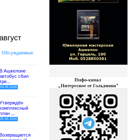
август
Обсуждаемые
В Ашкелоне
автобус сбил
тре...
04.08.2026
Утверждён
комплексный
план ...
05.08.2026
Возвращается