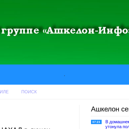
.
АИЛЕ
ПОИСК
Ашкелон се
В домашне
07:23
утонула по