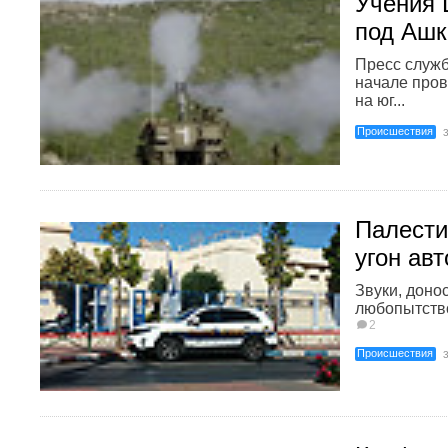
Учения
под Ашк
Пресс служ
начале про
на юг...
Происшествия
Палести
угон ав
Звуки, доно
любопытство
2
Происшествия