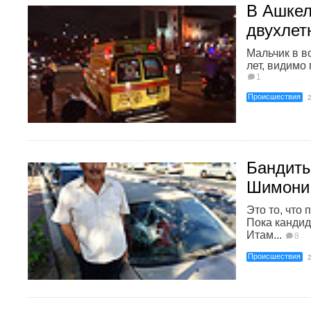
В Ашкел
двухлет
Мальчик в в
лет, видимо
1
Происшествия
Бандиты
Шимони
Это то, что
Пока кандид
Итам...
8
Происшествия