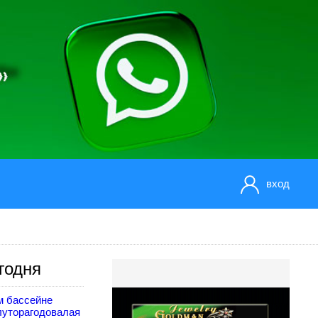
вход
годня
м бассейне
луторагодовалая