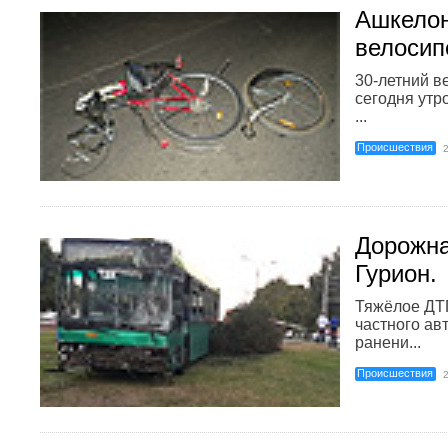
Ашкелон
велосип
30-летний в
сегодня утр
...
Происшествия
Дорожна
Гурион.
Тяжёлое ДТП
частного ав
ранени...
Происшествия