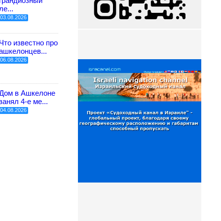
грандиозный
ле...
03.08.2026
Что известно про
ашкелонцев...
06.08.2026
Дом в Ашкелоне
занял 4-е ме...
04.08.2026