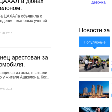
 ЦАХАЛ в дюнах
девочка
елоном.
ба ЦАХАЛа объявила о
ведения плановых учений
Новости за 
31.07.2013
Популярные
нец арестован за
томобиля.
сящиеся из окна, вызвали
 у жителя Ашкелона. Ког...
30.07.2013