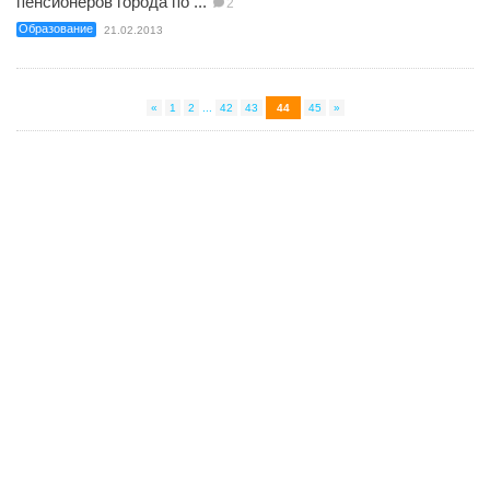
пенсионеров города по ...
2
Образование
21.02.2013
«
1
2
...
42
43
44
45
»