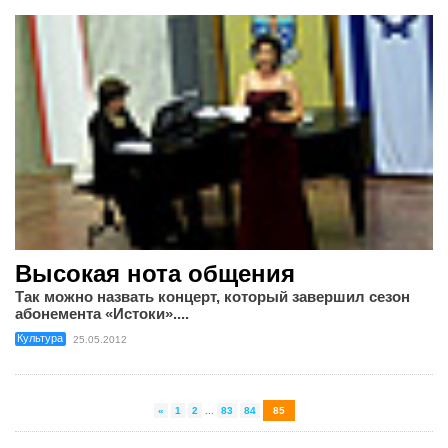
Высокая нота общения
Так можно назвать концерт, который завершил сезон
абонемента «Истоки»....
Культура
25.05.2012
«
1
2
...
83
84
85