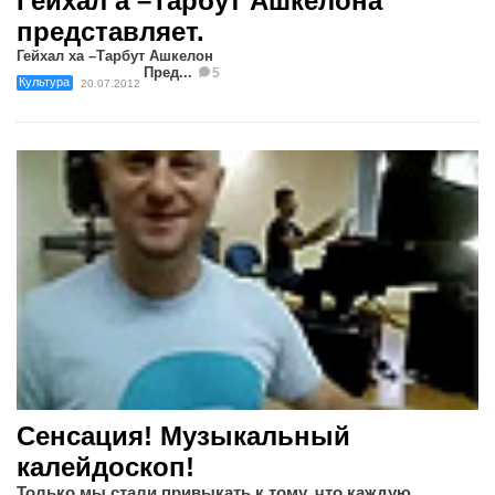
Гейхал а –Тарбут Ашкелона
представляет.
Гейхал ха –Тарбут Ашкелон
Пред...
5
Культура
20.07.2012
Сенсация! Музыкальный
калейдоскоп!
Только мы стали привыкать к тому, что каждую