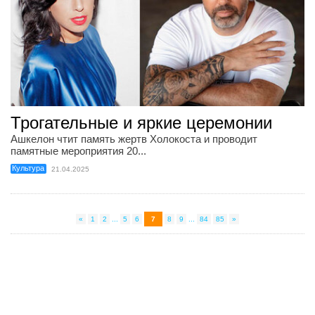
Трогательные и яркие церемонии
Ашкелон чтит память жертв Холокоста и проводит
памятные мероприятия 20...
Культура
21.04.2025
«
1
2
...
5
6
7
8
9
...
84
85
»