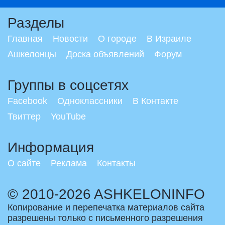
Разделы
Главная
Новости
О городе
В Израиле
Ашкелонцы
Доска объявлений
Форум
Группы в соцсетях
Facebook
Одноклассники
В Контакте
Твиттер
YouTube
Информация
О сайте
Реклама
Контакты
© 2010-2026 ASHKELONINFO
Копирование и перепечатка материалов сайта
разрешены только с письменного разрешения