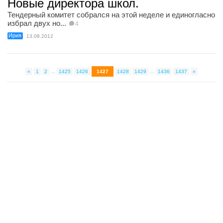
Новые директора школ.
Тендерный комитет собрался на этой неделе и единогласно
избрал двух но...
4
Ирия
13.08.2012
«
1
2
...
1425
1426
1427
1428
1429
...
1436
1437
»