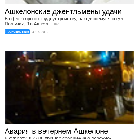
Ашкелонские джентльмены удачи
В офис бюро по трудоустройству, находящемуся по ул.
Пальмах, 3 в Ашкел...
4
Происшествия
30.09.2012
Авария в вечернем Ашкелоне
В субботу, в 23:00 пришло сообщение о дорожно-