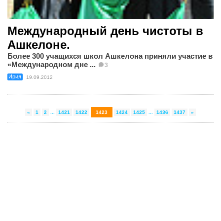
Международный день чистоты в
Ашкелоне.
Более 300 учащихся школ Ашкелона приняли участие в
«Международном дне ...
3
Ирия
19.09.2012
«
1
2
...
1421
1422
1423
1424
1425
...
1436
1437
»