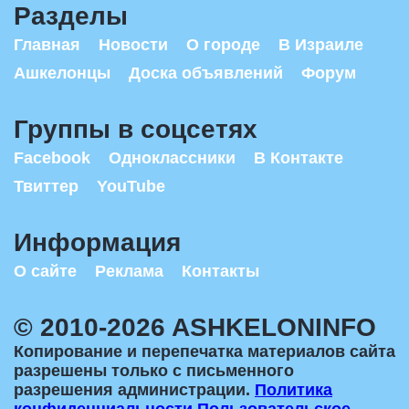
Разделы
Главная
Новости
О городе
В Израиле
Ашкелонцы
Доска объявлений
Форум
Группы в соцсетях
Facebook
Одноклассники
В Контакте
Твиттер
YouTube
Информация
О сайте
Реклама
Контакты
© 2010-2026 ASHKELONINFO
Копирование и перепечатка материалов сайта
разрешены только с письменного
разрешения администрации.
Политика
конфиденциальности
Пользовательское