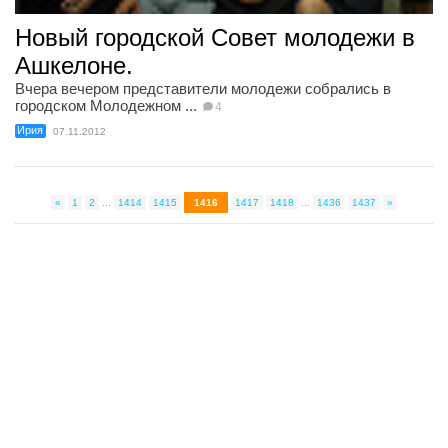
Новый городской Совет молодежи в
Ашкелоне.
Вчера вечером представители молодежи собрались в
городском Молодежном ...
4
Ирия
07.11.2012
«
1
2
...
1414
1415
1416
1417
1418
...
1436
1437
»