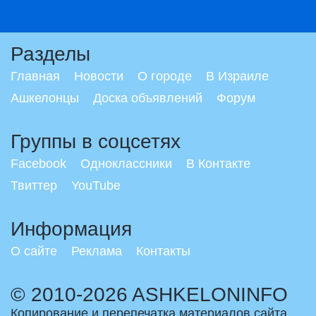
Разделы
Главная
Новости
О городе
В Израиле
Ашкелонцы
Доска объявлений
Форум
Группы в соцсетях
Facebook
Одноклассники
В Контакте
Твиттер
YouTube
Информация
О сайте
Реклама
Контакты
© 2010-2026 ASHKELONINFO
Копирование и перепечатка материалов сайта