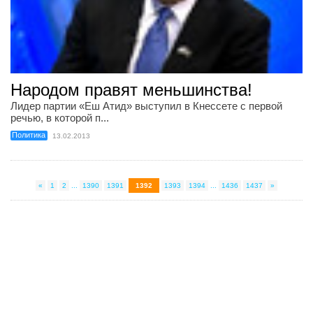
Народом правят меньшинства!
Лидер партии «Еш Атид» выступил в Кнессете с первой
речью, в которой п...
Политика
13.02.2013
«
1
2
...
1390
1391
1392
1393
1394
...
1436
1437
»