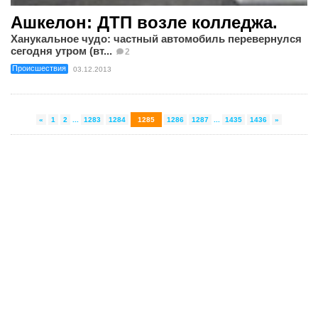
Ашкелон: ДТП возле колледжа.
Ханукальное чудо: частный автомобиль перевернулся
сегодня утром (вт...
2
Происшествия
03.12.2013
«
1
2
...
1283
1284
1285
1286
1287
...
1435
1436
»