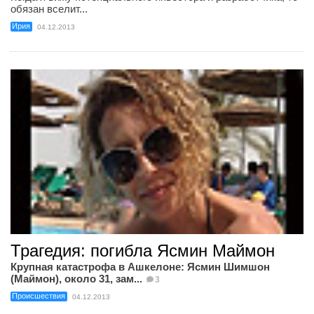
обязан вселит...
Ирия
04.12.2013
Трагедия: погибла Ясмин Маймон
Крупная катастрофа в Ашкелоне: Ясмин Шимшон
(Маймон), около 31, зам...
3
Происшествия
04.12.2013