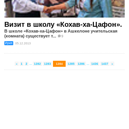
Визит в школу «Кохав-ха-Цафон».
В школе «Кохав-ха-Цафон» в Ашкелоне учительская
(комната) существует т...
9
Ирия
05.12.2013
«
1
2
...
1282
1283
1284
1285
1286
...
1436
1437
»